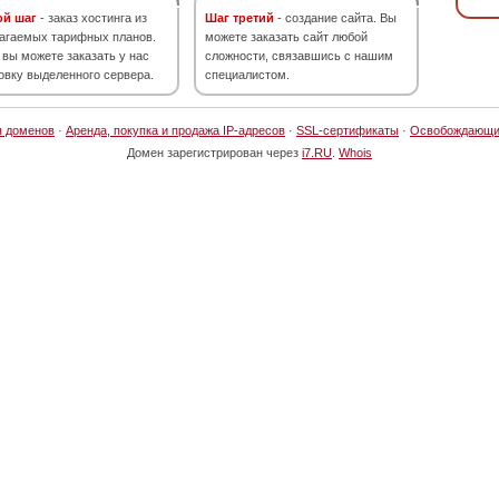
ой шаг
- заказ хостинга из
Шаг третий
- создание сайта. Вы
агаемых тарифных планов.
можете заказать сайт любой
 вы можете заказать у нас
сложности, связавшись с нашим
овку выделенного сервера.
специалистом.
я доменов
·
Аренда, покупка и продажа IP-адресов
·
SSL-сертификаты
·
Освобождающи
Домен зарегистрирован через
i7.RU
.
Whois