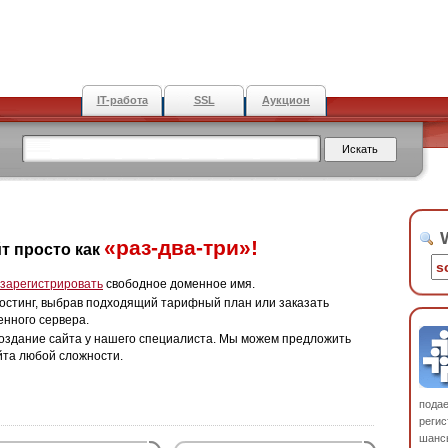
IT-работа
SSL
Аукцион
W
«раз-два-три»!
т просто как
зарегистрировать
свободное доменное имя.
остинг, выбрав подходящий тарифный план или заказать
енного сервера.
оздание сайта у нашего специалиста. Мы можем предложить
йта любой сложности.
пода
регис
шанс