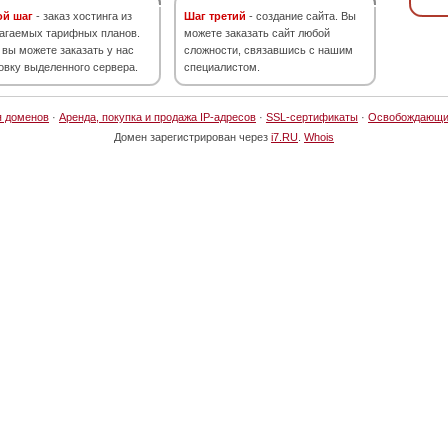
ой шаг
- заказ хостинга из
Шаг третий
- создание сайта. Вы
агаемых тарифных планов.
можете заказать сайт любой
 вы можете заказать у нас
сложности, связавшись с нашим
овку выделенного сервера.
специалистом.
я доменов
·
Аренда, покупка и продажа IP-адресов
·
SSL-сертификаты
·
Освобождающи
Домен зарегистрирован через
i7.RU
.
Whois