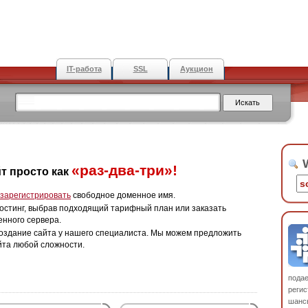
IT-работа
SSL
Аукцион
W
«раз-два-три»!
т просто как
зарегистрировать
свободное доменное имя.
остинг, выбрав подходящий тарифный план или заказать
енного сервера.
оздание сайта у нашего специалиста. Мы можем предложить
йта любой сложности.
пода
регис
шанс