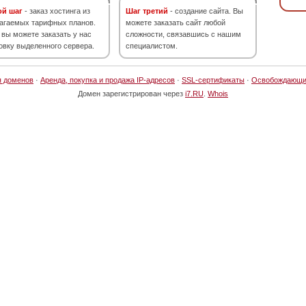
ой шаг
- заказ хостинга из
Шаг третий
- создание сайта. Вы
агаемых тарифных планов.
можете заказать сайт любой
 вы можете заказать у нас
сложности, связавшись с нашим
овку выделенного сервера.
специалистом.
я доменов
·
Аренда, покупка и продажа IP-адресов
·
SSL-сертификаты
·
Освобождающи
Домен зарегистрирован через
i7.RU
.
Whois