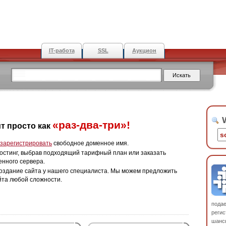
IT-работа
SSL
Аукцион
W
«раз-два-три»!
т просто как
зарегистрировать
свободное доменное имя.
остинг, выбрав подходящий тарифный план или заказать
енного сервера.
оздание сайта у нашего специалиста. Мы можем предложить
йта любой сложности.
пода
регис
шанс