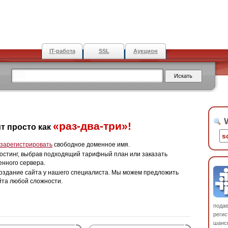
IT-работа
SSL
Аукцион
W
«раз-два-три»!
т просто как
зарегистрировать
свободное доменное имя.
остинг, выбрав подходящий тарифный план или заказать
енного сервера.
оздание сайта у нашего специалиста. Мы можем предложить
йта любой сложности.
пода
регис
шанс