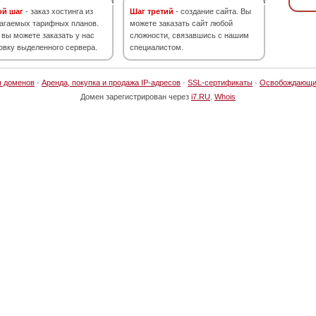
ой шаг
- заказ хостинга из
Шаг третий
- создание сайта. Вы
агаемых тарифных планов.
можете заказать сайт любой
 вы можете заказать у нас
сложности, связавшись с нашим
овку выделенного сервера.
специалистом.
я доменов
·
Аренда, покупка и продажа IP-адресов
·
SSL-сертификаты
·
Освобождающи
Домен зарегистрирован через
i7.RU
.
Whois